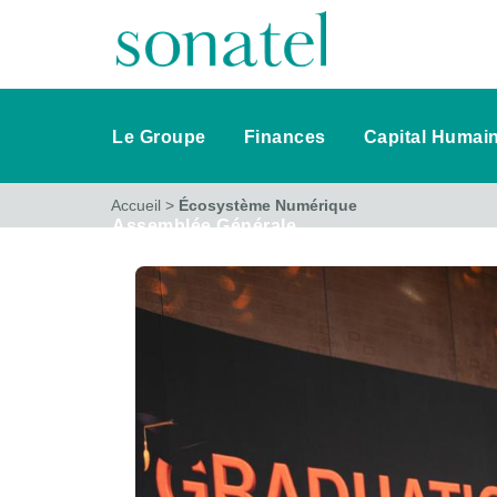
Le Groupe
Finances
Capital Humai
Accueil
>
Écosystème Numérique
Assemblée Générale