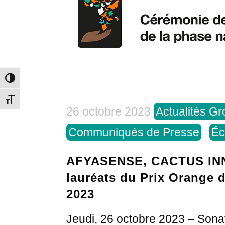
Toggle High Contrast
Toggle Font size
26 octobre 2023
Actualités G
Communiqués de Presse
Éc
AFYASENSE, CACTUS IN
lauréats du Prix Orange d
2023
Jeudi, 26 octobre 2023 – Sonat