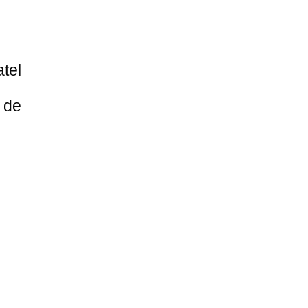
Publications mensuelles
Publications trimestrielles
Rapports annuels
tel
Rapports semestriels
 de
RSE
Uncategorized