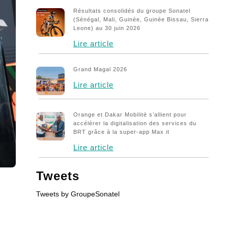
Cours action Sonatel
Résultats consolidés du groupe Sonatel
(Sénégal, Mali, Guinée, Guinée Bissau, Sierra
Écosystème Numérique
Leone) au 30 juin 2026
Lire article
Fondation
Innovation
Grand Magal 2026
Lire article
International
Kaddu
Orange et Dakar Mobilité s’allient pour
accélérer la digitalisation des services du
Mon job à Sonatel
BRT grâce à la super-app Max it
Lire article
Parties Prenantes
Publications – Finances
Tweets
Publications annuelles
Tweets by GroupeSonatel
Publications Légales