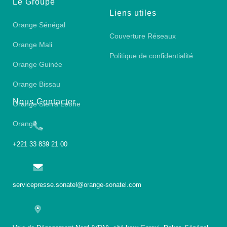
Le Groupe
Liens utiles
Orange Sénégal
Couverture Réseaux
Orange Mali
Politique de confidentialité
Orange Guinée
Orange Bissau
Nous Contacter
Orange Sierra Leone
Orange
+221 33 839 21 00
servicepresse.sonatel@orange-sonatel.com