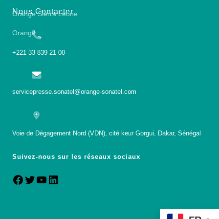
Nous Contacter
Orange Sierra Leone
Orange
+221 33 839 21 00
servicepresse.sonatel@orange-sonatel.com
Voie de Dégagement Nord (VDN), cité keur Gorgui, Dakar, Sénégal
Suivez-nous sur les réseaux sociaux