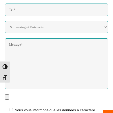
Toggle High Contrast
Toggle Font size
Nous vous informons que les données à caractère