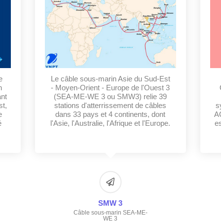
e
Le câble sous-marin Asie du Sud-Est
n
- Moyen-Orient - Europe de l'Ouest 3
ant
(SEA-ME-WE 3 ou SMW3) relie 39
st,
stations d'atterrissement de câbles
s
e
dans 33 pays et 4 continents, dont
A
é
l'Asie, l'Australie, l'Afrique et l'Europe.
e
SMW 3
Câble sous-marin SEA-ME-
WE 3