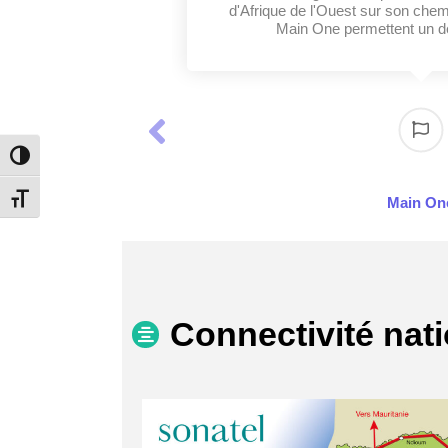
d'Afrique de l'Ouest sur son chem
Main One permettent un déb
Toggle High Contrast
Main On
Toggle Font size
Connectivité nat