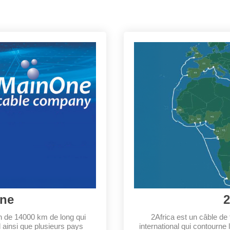
ne
2
n de 14000 km de long qui
2Africa est un câble d
ud ainsi que plusieurs pays
international qui contourne l