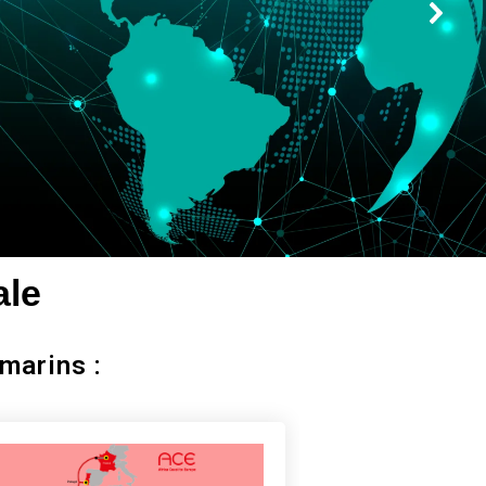
ale
marins :