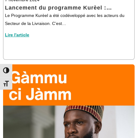
Lancement du programme Kurèel :…
Le Programme Kurèel a été codéveloppé avec les acteurs du
Secteur de la Livraison. C’est…
Lire l'article
Toggle High Contrast
Toggle Font size