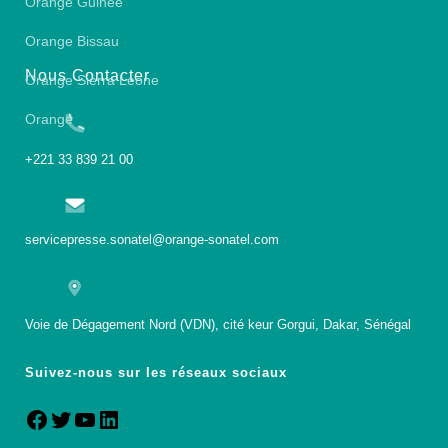
Orange Guinée
Orange Bissau
Nous Contacter
Orange Sierra Leone
Orange
+221 33 839 21 00
servicepresse.sonatel@orange-sonatel.com
Voie de Dégagement Nord (VDN), cité keur Gorgui, Dakar, Sénégal
Suivez-nous sur les réseaux sociaux