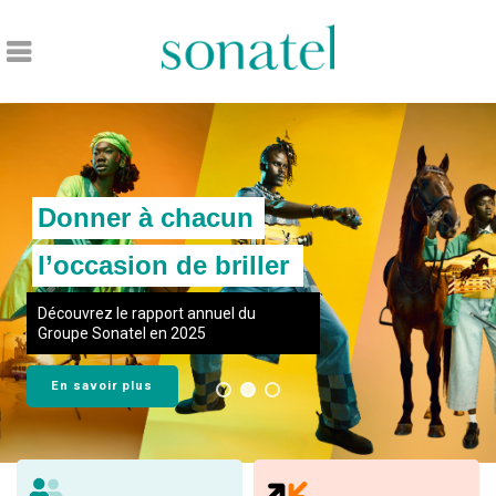
Accueil
Donner à chacun
Donner à chacun
l’occasion de briller
l’occasion de briller
Découvrez le rapport annuel du
Devenez actionnaire et donnez du
Groupe Sonatel en 2025
sens à votre investissement
En savoir plus
En savoir plus