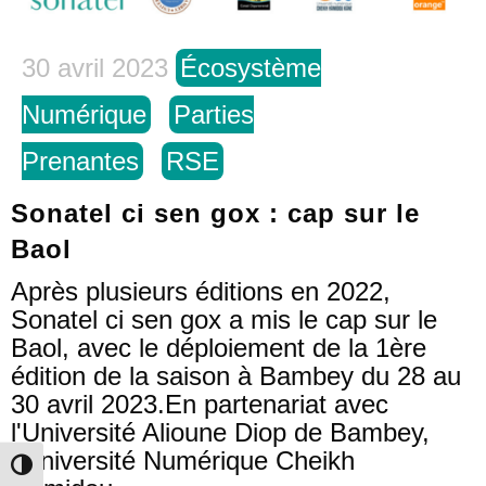
30 avril 2023
Écosystème
Numérique
Parties
Prenantes
RSE
Sonatel ci sen gox : cap sur le
Baol
Après plusieurs éditions en 2022,
Sonatel ci sen gox a mis le cap sur le
Baol, avec le déploiement de la 1ère
édition de la saison à Bambey du 28 au
30 avril 2023.En partenariat avec
l'Université Alioune Diop de Bambey,
l'Université Numérique Cheikh
Toggle High Contrast