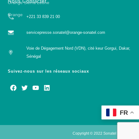
Nous Contacter
Orange Sierra Leone
Orange
+221 33 839 21 00
servicepresse.sonatel@orange-sonatel.com
Voie de Dégagement Nord (VDN), cité keur Gorgui, Dakar,
Sénégal
Suivez-nous sur les réseaux sociaux
FR
Copyright © 2022 Sonatel