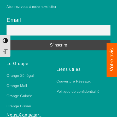
Abonnez-vous à notre newsletter
Email
Toggle High Contrast
Toggle Font size
Le Groupe
Liens utiles
Orange Sénégal
Couverture Réseaux
Orange Mali
Politique de confidentialité
Orange Guinée
Orange Bissau
Nous Contacter
Orange Sierra Leone