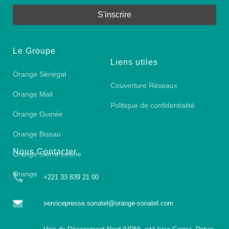
Le Groupe
Liens utiles
Orange Sénégal
Couverture Réseaux
Orange Mali
Politique de confidentialité
Orange Guinée
Orange Bissau
Nous Contacter
Orange Sierra Leone
Orange
+221 33 839 21 00
servicepresse.sonatel@orange-sonatel.com