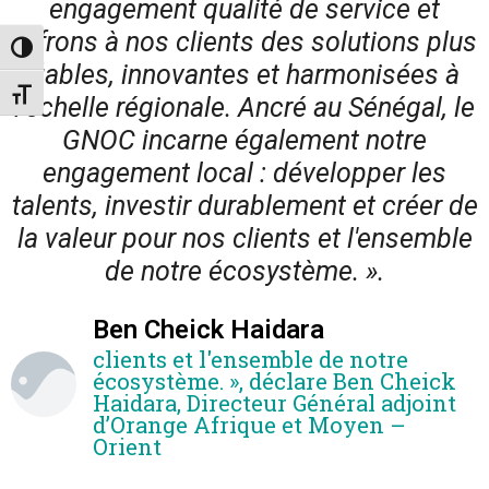
engagement qualité de service et
offrons à nos clients des solutions plus
Toggle High Contrast
fiables, innovantes et harmonisées à
Toggle Font size
l’échelle régionale. Ancré au Sénégal, le
GNOC incarne également notre
engagement local : développer les
talents, investir durablement et créer de
la valeur pour nos clients et l'ensemble
de notre écosystème. ».
Ben Cheick Haidara
clients et l'ensemble de notre
écosystème. », déclare Ben Cheick
Haidara, Directeur Général adjoint
d’Orange Afrique et Moyen –
Orient