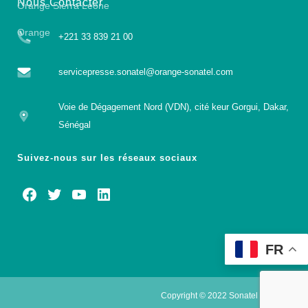
Nous Contacter
Orange Sierra Leone
Orange
+221 33 839 21 00
servicepresse.sonatel@orange-sonatel.com
Voie de Dégagement Nord (VDN), cité keur Gorgui, Dakar,
Sénégal
Suivez-nous sur les réseaux sociaux
FR
Copyright © 2022 Sonatel