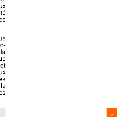
ux
té
es
ue
n-
 la
ue
et
ux
es
le
es