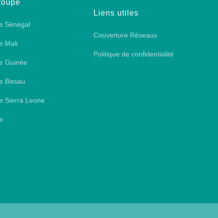
roupe
Liens utiles
e Sénégal
Couverture Réseaux
e Mali
Politique de confidentialité
e Guinée
e Bissau
e Sierra Leone
e