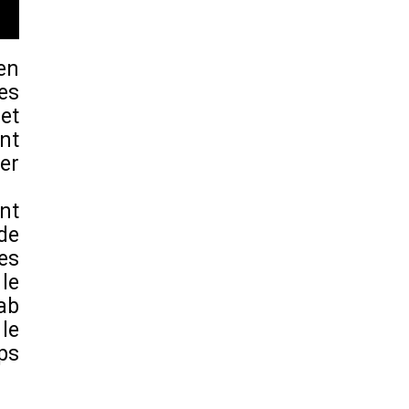
en
es
et
nt
er
nt
 de
es
le
ab
le
ps