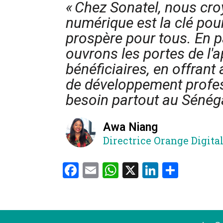
« Chez Sonatel, nous cro
numérique est la clé pour
prospère pour tous. En p
ouvrons les portes de l'a
bénéficiaires, en offrant
de développement profess
besoin partout au Sénég
Awa Niang
Directrice Orange Digita
Facebook
Email
WhatsApp
X
LinkedIn
Parta