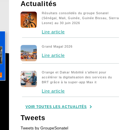
Cours action Sonatel
Actualités
Écosystème Numérique
Résultats consolidés du groupe Sonatel
(Sénégal, Mali, Guinée, Guinée Bissau, Sierra
Fondation
Leone) au 30 juin 2026
Lire article
Innovation
International
Grand Magal 2026
Kaddu
Lire article
Mon job à Sonatel
Orange et Dakar Mobilité s’allient pour
Parties Prenantes
accélérer la digitalisation des services du
BRT grâce à la super-app Max it
Publications – Finances
Lire article
Publications annuelles
Publications Légales
VOIR TOUTES LES ACTUALITÉS
Publications mensuelles
Tweets
Publications trimestrielles
Tweets by GroupeSonatel