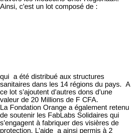
Ainsi, c’est un lot composé de :
20 000 Masques FFP1
10 000 Masques FFP2
30 000 Flacons de gel hydro-alcoolique
30 000 Gants
2 500 Combinaisons médicales
400 thermo flash – Norme CE
200 Lunettes de protection
2 000 Visières
qui a été distribué aux structures
sanitaires dans les 14 régions du pays. A
ce lot s’ajoutent d’autres dons d’une
valeur de 20 Millions de F CFA.
La Fondation Orange a également retenu
de soutenir les FabLabs Solidaires qui
s’engagent à fabriquer des visières de
protection. L’aide a ainsi permis à 2