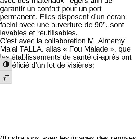
avec des matériaux légers afin de
garantir un confort pour un port
permanent. Elles disposent d’un écran
facial avec une ouverture de 90°, sont
lavables et réutilisables.
C’est avec la collaboration M. Almamy
Malal TALLA, alias « Fou Malade », que
les établissements de santé ci-après ont
bénéficié d’un lot de visières:
Toggle High Contrast
District de santé de Wakhinane,
Toggle Font size
Guédiawaye
Poste de santé Djiddah Thiaroye Kao
Poste de santé Pacotille, Yeumbeul
Hôpital de Keur Massar
Poste de santé Diameguene Sicap
Mbao,
Poste de santé de Malika
(Illustrations avec les images des remises