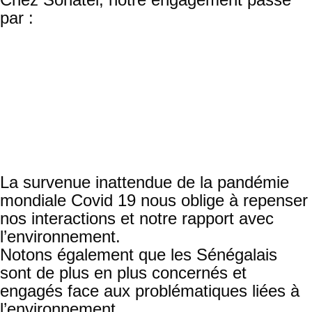
par :
Nos choix technologiques ;
Une évaluation socio-environnementale
des projets ;
Une dimension environnementale dans
les choix des équipements ;
Une sensibilisation interne et externe à
travers la Campagne Gestes verts et le
Programme And Défar Sunu Gox
La survenue inattendue de la pandémie
mondiale Covid 19 nous oblige à repenser
nos interactions et notre rapport avec
l’environnement.
Notons également que les Sénégalais
sont de plus en plus concernés et
engagés face aux problématiques liées à
l’environnement.