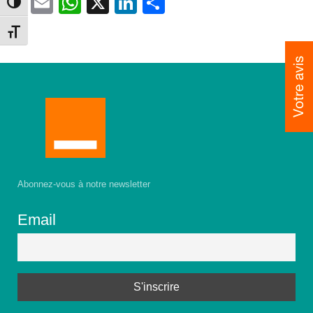
Facebook
Email
WhatsApp
X
LinkedIn
Partager
Toggle High Contrast
Toggle Font size
Abonnez-vous à notre newsletter
Email