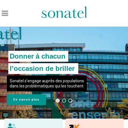
Accueil
Donner à chacun
l’occasion de briller
Sonatel s’engage auprès des populations
dans les problématiques qui les touchent
En savoir plus