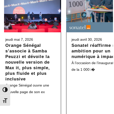
jeudi mai 7, 2026
jeudi avril 30, 2026
Orange Sénégal
Sonatel réaffirme 
s’associe à Samba
ambition pour un
Peuzzi et dévoile la
numérique à impac
nouvelle version de
À l’occasion de l’inaugurat
Max it, plus simple,
de la 1 000 i�
plus fluide et plus
inclusive
Orange Sénégal ouvre une
Toggle High Contrast
nouvelle page de son ex
Toggle Font size