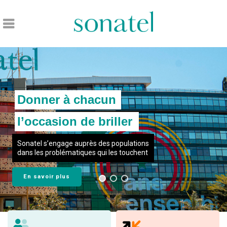
Accueil
Donner à chacun
l’occasion de briller
Sonatel s’engage auprès des populations
dans les problématiques qui les touchent
En savoir plus