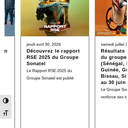
jeudi avril 30, 2026
samedi juillet 
son
Découvrez le rapport
Résultats 
RSE 2025 du Groupe
du groupe
t
Sonatel
(Sénégal, 
Guinée, G
ion
Le Rapport RSE 2025 du
Bissau, Si
Groupe Sonatel est publié
au 30 juin
Le Groupe Sona
renforce ses in
Toggle High Contrast
Toggle Font size