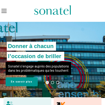
Accueil
Donner à chacun
l’occasion de briller
Sonatel s’engage auprès des populations
dans les problématiques qui les touchent
En savoir plus