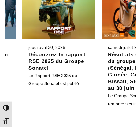
jeudi avril 30, 2026
samedi juillet 
son
Découvrez le rapport
Résultats 
RSE 2025 du Groupe
du groupe
t
Sonatel
(Sénégal, 
Guinée, G
ion
Le Rapport RSE 2025 du
Bissau, Si
Groupe Sonatel est publié
au 30 juin
Le Groupe Sona
renforce ses in
Toggle High Contrast
Toggle Font size