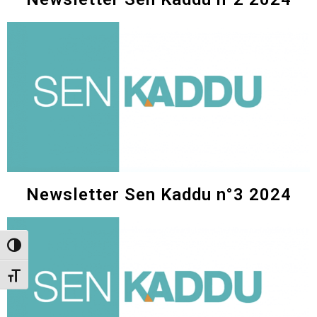
Newsletter Sen Kaddu n°3 2024​
Toggle High Contrast
Toggle Font size