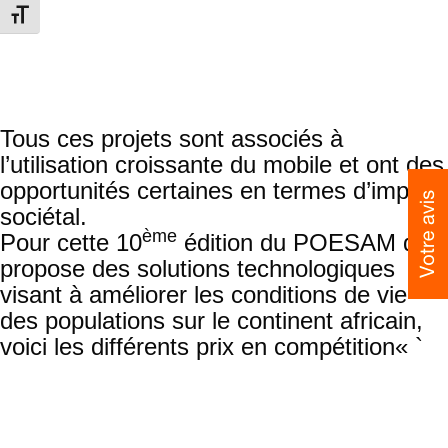
scolaire d’une classe antérieure ou un
Toggle Font size
roman qui ne lui sert plus, de pouvoir le
vendre en ligne et ainsi aider d’autres
personnes à pouvoir d’achat limité ou
vulnérables.
Tous ces projets sont associés à
l’utilisation croissante du mobile et ont des
opportunités certaines en termes d’impact
sociétal.
ème
Pour cette 10
édition du POESAM qui
propose des solutions technologiques
visant à améliorer les conditions de vie
des populations sur le continent africain,
voici les différents prix en compétition« `
Grand Prix International
: chaque
pays organise son propre prix. Les 3
gagnants locaux sont qualifiés pour le