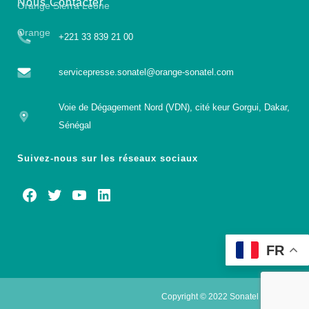
Nous Contacter
Orange Sierra Leone
Orange
+221 33 839 21 00
servicepresse.sonatel@orange-sonatel.com
Voie de Dégagement Nord (VDN), cité keur Gorgui, Dakar,
Sénégal
Suivez-nous sur les réseaux sociaux
FR
Copyright © 2022 Sonatel