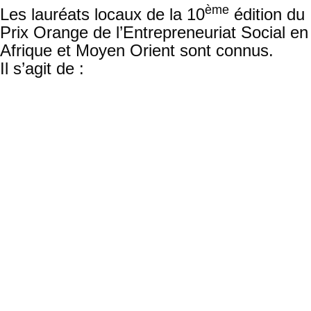
ème
Les lauréats locaux de la 10
édition du
Prix Orange de l’Entrepreneuriat Social en
Afrique et Moyen Orient sont connus.
Il s’agit de :
ElleSolaire
qui a comme mission la
création d’une chaîne de valeur viable et
durable, dirigée par des femmes locales
(nationales) pour des services
énergétiques propres et abordables au
Sénégal et en Afrique de l’Ouest, tout en
produisant des impacts sur le genre grâce
à l’autonomisation économique et sociale
des femmes rurales. L’objectif principal est
d’améliorer le niveau de vie de la femme
rurale en lui apportant de nouvelles
opportunités rémunératrices ainsi que des
compétences techniques et commerciales