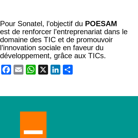
décernés aux AficaCom en Afrique du Sud
en novembre
Pour Sonatel, l’objectif du
POESAM
est de renforcer l’entreprenariat dans le
domaine des TIC et de promouvoir
l’innovation sociale en faveur du
développement, grâce aux TICs.
Facebook
Email
WhatsApp
X
LinkedIn
Partager