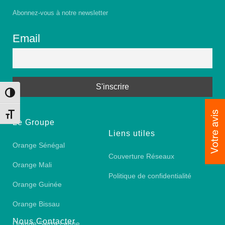
Abonnez-vous à notre newsletter
Email
Toggle High Contrast
Toggle Font size
Le Groupe
Liens utiles
Orange Sénégal
Couverture Réseaux
Orange Mali
Politique de confidentialité
Orange Guinée
Orange Bissau
Nous Contacter
Orange Sierra Leone