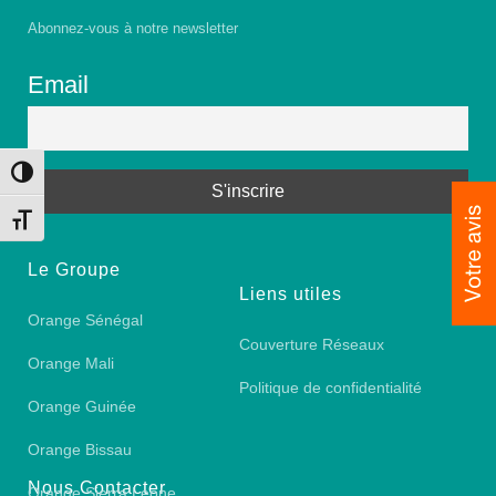
Abonnez-vous à notre newsletter
Email
Toggle High Contrast
Toggle Font size
Le Groupe
Liens utiles
Orange Sénégal
Couverture Réseaux
Orange Mali
Politique de confidentialité
Orange Guinée
Orange Bissau
Nous Contacter
Orange Sierra Leone