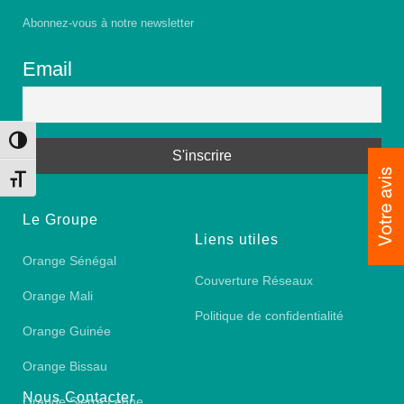
Abonnez-vous à notre newsletter
Email
Toggle High Contrast
Toggle Font size
Le Groupe
Liens utiles
Orange Sénégal
Couverture Réseaux
Orange Mali
Politique de confidentialité
Orange Guinée
Orange Bissau
Nous Contacter
Orange Sierra Leone