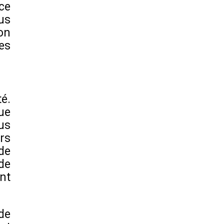
ce
us
ion
les
é.
ue
lus
rs
de
de
nt
de