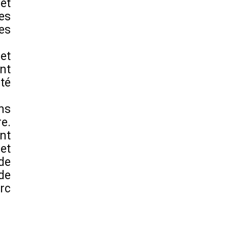
et
es
es
et
nt
té
ns
re.
nt
et
de
de
rc