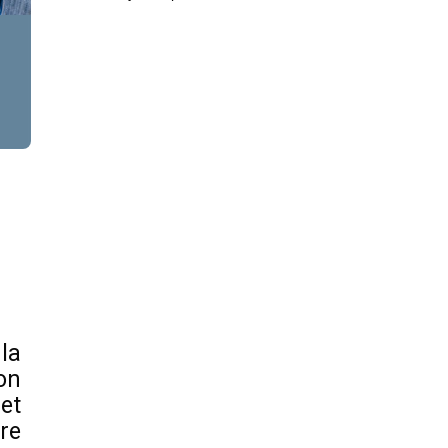
Rapports annuels
Rapports semestriels
RSE
Uncategorized
la
on
et
re