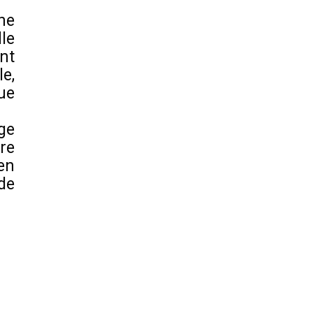
ne
le
nt
le,
ue
ge
re
en
de