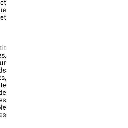
ct
ue
et
it
s,
ur
ds
s,
te
de
es
le
es