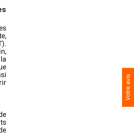
es
es
e,
).
n,
la
ue
si
ir
de
ts
de