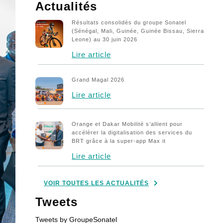
Cours action Sonatel
Actualités
Écosystème Numérique
Résultats consolidés du groupe Sonatel
(Sénégal, Mali, Guinée, Guinée Bissau, Sierra
Fondation
Leone) au 30 juin 2026
Lire article
Innovation
International
Grand Magal 2026
Kaddu
Lire article
Mon job à Sonatel
Orange et Dakar Mobilité s’allient pour
Parties Prenantes
accélérer la digitalisation des services du
BRT grâce à la super-app Max it
Publications – Finances
Lire article
Publications annuelles
Publications Légales
VOIR TOUTES LES ACTUALITÉS
Publications mensuelles
Tweets
Publications trimestrielles
Tweets by GroupeSonatel