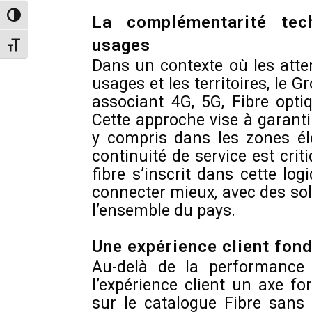
Toggle High Contrast
La complémentarité tec
usages
Toggle Font size
Dans un contexte où les atte
usages et les territoires, le
associant 4G, 5G, Fibre optiq
Cette approche vise à garant
y compris dans les zones é
continuité de service est cri
fibre s’inscrit dans cette lo
connecter mieux, avec des so
l’ensemble du pays.
Une expérience client fond
Au-delà de la performance 
l’expérience client un axe fo
sur le catalogue Fibre sans 