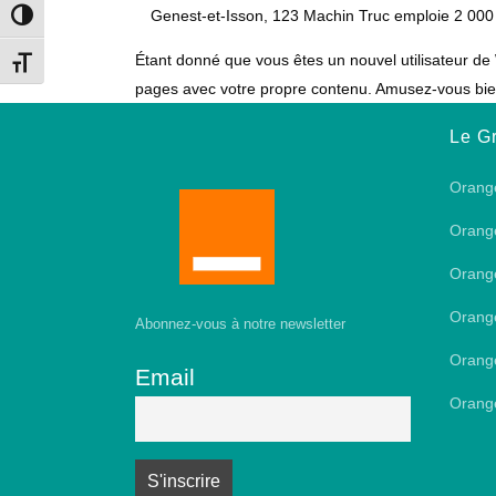
Genest-et-Isson, 123 Machin Truc emploie 2 000
Toggle High Contrast
Étant donné que vous êtes un nouvel utilisateur d
Toggle Font size
pages avec votre propre contenu. Amusez-vous bie
Le G
Orang
Orang
Orang
Orang
Abonnez-vous à notre newsletter
Orang
Email
Orang