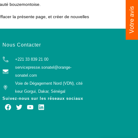
nauté bouzemontoise.
ffacer la présente page, et créer de nouvelles
Nous Contacter
+221 33 839 21 00
servicepresse.sonatel@orange-
sonatel.com
Voie de Dégagement Nord (VDN), cité
keur Gorgui, Dakar, Sénégal
Suivez-nous sur les réseaux sociaux