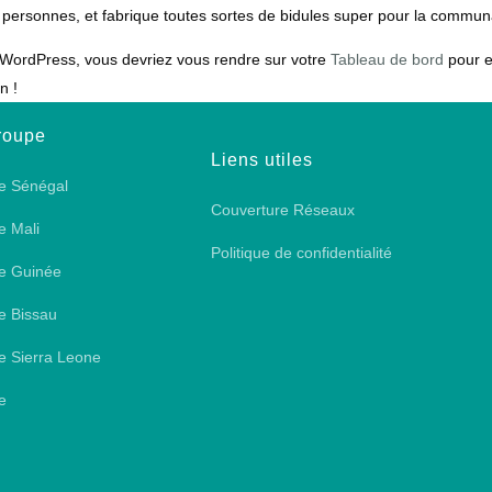
 personnes, et fabrique toutes sortes de bidules super pour la commu
e WordPress, vous devriez vous rendre sur votre
Tableau de bord
pour e
n !
roupe
Liens utiles
e Sénégal
Couverture Réseaux
e Mali
Politique de confidentialité
e Guinée
e Bissau
e Sierra Leone
e