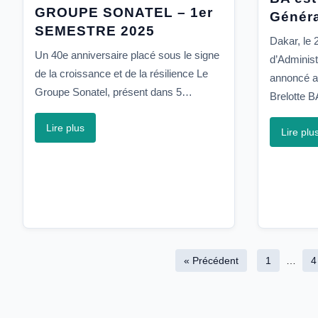
GROUPE SONATEL – 1er
Généra
SEMESTRE 2025
Dakar, le 2
Un 40e anniversaire placé sous le signe
d’Adminis
de la croissance et de la résilience Le
annoncé au
Groupe Sonatel, présent dans 5…
Brelotte 
Lire plus
Lire plu
« Précédent
1
…
4