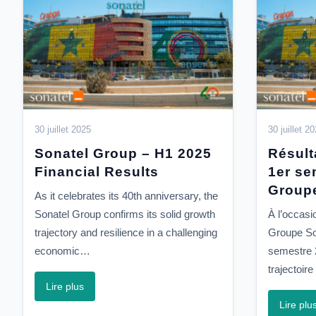
30 juillet 2025
30 juillet 2
Sonatel Group – H1 2025
Résult
Financial Results
1er se
Groupe
As it celebrates its 40th anniversary, the
Sonatel Group confirms its solid growth
À l’occasi
trajectory and resilience in a challenging
Groupe So
economic…
semestre 2
trajectoir
Lire plus
Lire plu