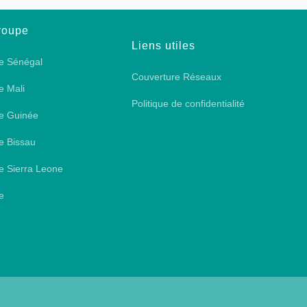
roupe
Liens utiles
e Sénégal
Couverture Réseaux
e Mali
Politique de confidentialité
e Guinée
e Bissau
e Sierra Leone
e