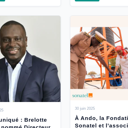
30 juin 2025
025
À Ando, la Fondat
iqué : Brelotte
Sonatel et l’assoc
 nommé Directeur