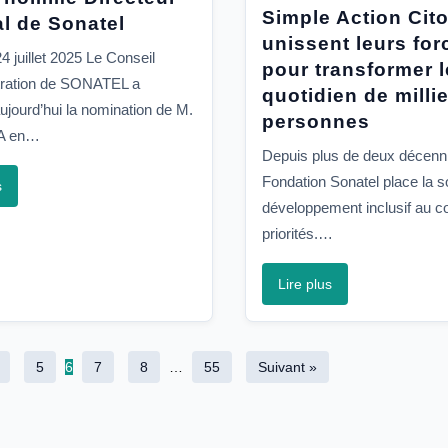
Simple Action Cit
l de Sonatel
unissent leurs for
4 juillet 2025 Le Conseil
pour transformer l
tration de SONATEL a
quotidien de milli
jourd’hui la nomination de M.
personnes
BA en…
Depuis plus de deux décenni
Fondation Sonatel place la sol
s
développement inclusif au c
priorités.…
Lire plus
5
6
7
8
…
55
Suivant »