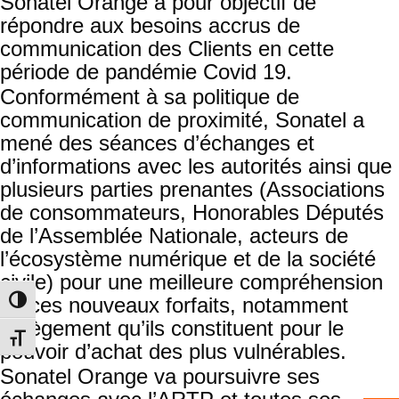
Sonatel Orange a pour objectif de
répondre aux besoins accrus de
communication des Clients en cette
période de pandémie Covid 19.
Conformément à sa politique de
communication de proximité, Sonatel a
mené des séances d’échanges et
d’informations avec les autorités ainsi que
plusieurs parties prenantes (Associations
de consommateurs, Honorables Députés
de l’Assemblée Nationale, acteurs de
l’écosystème numérique et de la société
civile) pour une meilleure compréhension
de ces nouveaux forfaits, notamment
Toggle High Contrast
l’allègement qu’ils constituent pour le
Toggle Font size
pouvoir d’achat des plus vulnérables.
Sonatel Orange va poursuivre ses