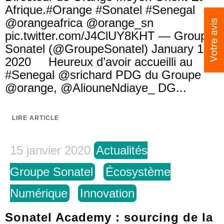
Afrique.#Orange #Sonatel #Senegal
@orangeafrica @orange_sn
pic.twitter.com/J4ClUY8KHT — Groupe
Sonatel (@GroupeSonatel) January 15,
2020 Heureux d’avoir accueilli au
#Senegal @srichard PDG du Groupe
@orange, @AliouneNdiaye_ DG...
LIRE ARTICLE
15 janvier 2020
Actualités
Groupe Sonatel
Écosystème
Numérique
Innovation
Sonatel Academy : sourcing de la