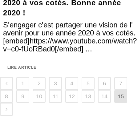
2020 à vos cotés. Bonne année
2020 !
S'engager c'est partager une vision de l'
avenir pour une année 2020 à vos cotés.
[embed]https://www.youtube.com/watch?
v=c0-fUoRBad0[/embed] ...
LIRE ARTICLE
1
2
3
4
5
6
7
8
9
10
11
12
13
14
15