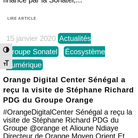
LIRE ARTICLE
15 janvier 2020
Actualités
Groupe Sonatel
Écosystème
Toggle High Contrast
Numérique
Toggle Font size
Orange Digital Center Sénégal a
reçu la visite de Stéphane Richard
PDG du Groupe Orange
#OrangeDigitalCenter Sénégal a reçu la
visite de Stéphane Richard PDG du
Groupe @orange et Alioune Ndiaye
Directeur de Orange Moyen Orient Et