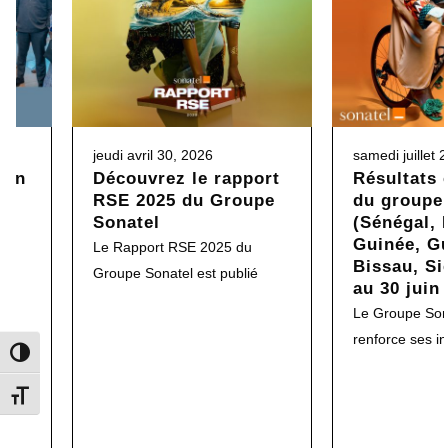
jeudi avril 30, 2026
samedi juillet 
son
Découvrez le rapport
Résultats 
RSE 2025 du Groupe
du groupe
t
Sonatel
(Sénégal, 
Guinée, G
ion
Le Rapport RSE 2025 du
Bissau, Si
Groupe Sonatel est publié
au 30 juin
Le Groupe Sona
renforce ses in
Toggle High Contrast
Toggle Font size